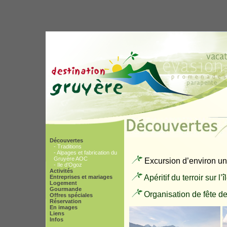
Découvertes
- Traditions
- Alpages et fabrication du
Gruyère AOC
Excursion d’environ une
- Ile d’Ogoz
Activités
Apéritif du terroir sur l’
Entreprises et mariages
Logement
Gourmande
Organisation de fête de
Offres spéciales
Réservation
En images
Liens
Infos